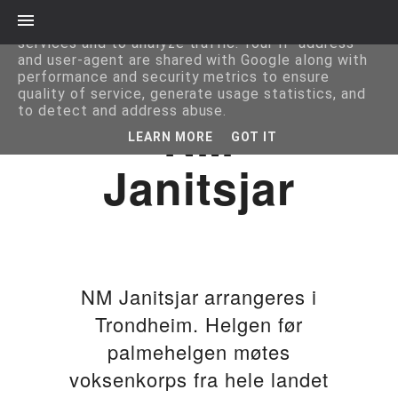
This site uses cookies from Google to deliver its
services and to analyze traffic. Your IP address
and user-agent are shared with Google along with
performance and security metrics to ensure
quality of service, generate usage statistics, and
to detect and address abuse.
NM
LEARN MORE
GOT IT
Janitsjar
NM Janitsjar arrangeres i
Trondheim. Helgen før
palmehelgen møtes
voksenkorps fra hele landet