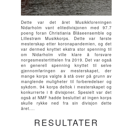
Dette var det året Musikkforeningen
Nidarholm vant elitedivisjonen med 97.7
poeng foran Christiania Blåseensemble og
Lillestrøm Musikkorps. Dette var første
mesterskap etter koronapandemien, og det
var dermed knyttet ekstra stor spenning til
om Nidarholm ville klare å forsvare
norgesmestertittelen fra 2019. Det var også
en generell spenning knyttet til selve
gjennomføringen av mesterskapet, der
mange korps valgte å stå over på grunn av
manglende muligheter til forberedelser og
sykdom. 94 korps deltok i mesterskapet og
konkurrerte i 8 divisjoner. Spesielt var det
også at NMF hadde besluttet at ingen korps
skulle rykke ned fra sin divisjon dette
året....
RESULTATER