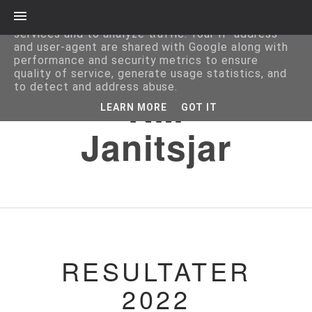
This site uses cookies from Google to deliver its
services and to analyze traffic. Your IP address
and user-agent are shared with Google along with
performance and security metrics to ensure
quality of service, generate usage statistics, and
to detect and address abuse.
NM
LEARN MORE
GOT IT
Janitsjar
RESULTATER
2022