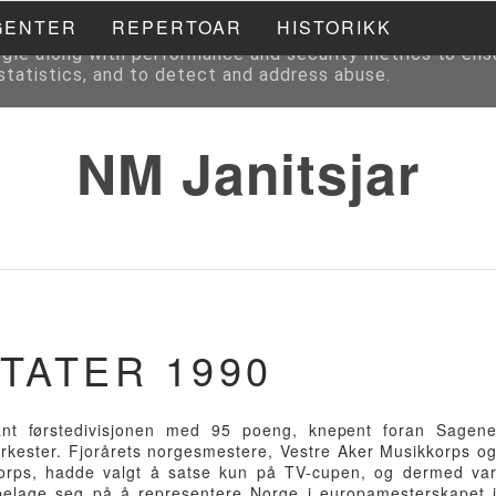
GENTER
REPERTOAR
HISTORIKK
to deliver its services and to analyze traffic. Your IP a
ogle along with performance and security metrics to ens
 statistics, and to detect and address abuse.
NM Janitsjar
TATER 1990
vant førstedivisjonen med 95 poeng, knepent foran Sagen
rkester. Fjorårets norgesmestere, Vestre Aker Musikkorps o
orps, hadde valgt å satse kun på TV-cupen, og dermed va
e belage seg på å representere Norge i europamesterskapet 