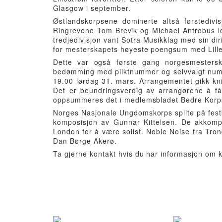
Glasgow i september.
Østlandskorpsene dominerte altså førstedivis
Ringrevene Tom Brevik og Michael Antrobus le
tredjedivisjon vant Sotra Musikklag med sin di
for mesterskapets høyeste poengsum med Lill
Dette var også første gang norgesmesterska
bedømming med pliktnummer og selvvalgt nummer
19.00 lørdag 31. mars. Arrangementet gikk knirk
Det er beundringsverdig av arrangørene å f
oppsummeres det i medlemsbladet Bedre Korp
Norges Nasjonale Ungdomskorps spilte på fest
komposisjon av Gunnar Kittelsen. De akkomp
London for å være solist. Noble Noise fra Tr
Dan Børge Akerø.
Ta gjerne kontakt hvis du har informasjon om 