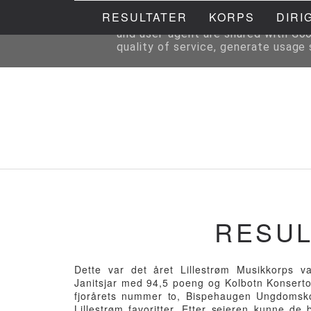
RESULTATER
KORPS
DIRI
This site uses cookies from Google 
and user-agent are shared with Go
quality of service, generate usage
RESUL
Dette var det året Lillestrøm Musikkorps 
Janitsjar med 94,5 poeng og Kolbotn Konserto
fjorårets nummer to, Bispehaugen Ungdomsk
Lillestrøm favoritter. Etter seieren kunne d