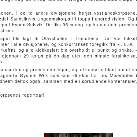
jonen. I de to andre divisjonene herjet vestlandskorpsene
det Sandvikens Ungdomskorps til topps i andredivisjon. Og 
rigent Espen Selsvik. De fikk 95 poeng, og kunne dele premie
estrøm.
pet ble lagt til Olavshallen i Trondheim. Det var lukke
 i alle divisjonene, og konkurransen foregikk fra kl. 8.00 
efritt, og alle klokkeslett ble overholdt til punkt og prikke. 
å gjennom 29 korps på én dag uten den minste forsinkelse
s.
konserten og premieutdelingen, og urframførte blant annet e
agnerte Øystein Wiik som kom direkte fra Les Miserables 
ondheim deltok også, sammen med en sprudlende konferansier
korpsenes repertoar!